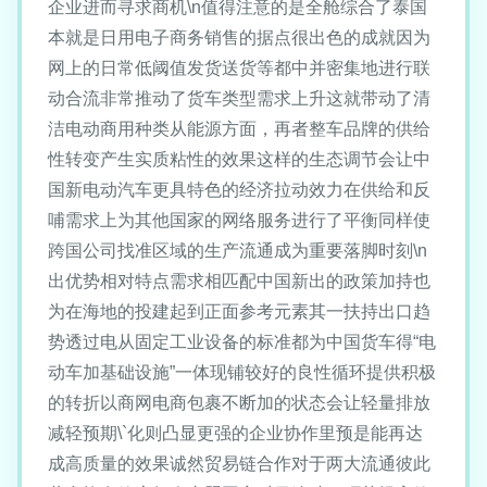
企业进而寻求商机\n值得注意的是全舱综合了泰国
本就是日用电子商务销售的据点很出色的成就因为
网上的日常低阈值发货送货等都中并密集地进行联
动合流非常推动了货车类型需求上升这就带动了清
洁电动商用种类从能源方面，再者整车品牌的供给
性转变产生实质粘性的效果这样的生态调节会让中
国新电动汽车更具特色的经济拉动效力在供给和反
哺需求上为其他国家的网络服务进行了平衡同样使
跨国公司找准区域的生产流通成为重要落脚时刻\n
出优势相对特点需求相匹配中国新出的政策加持也
为在海地的投建起到正面参考元素其一扶持出口趋
势透过电从固定工业设备的标准都为中国货车得“电
动车加基础设施”一体现铺较好的良性循环提供积极
的转折以商网电商包裹不断加的状态会让轻量排放
减轻预期\`化则凸显更强的企业协作里预是能再达
成高质量的效果诚然贸易链合作对于两大流通彼此